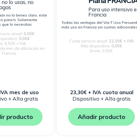
Plana FRANCI
i no lo usas, no
agas
Para uso intensivo 
Francia
aún no lo tienes claro, este
to para ti. Solamente
Todas las ventajas del Via-T Uso Frecuen
que lo necesitas.
más uso en Francia sin cuotas adicionale
rvicio anual:
0,00€
ispositivo:
0,00€
Cuota servicio anual:
23,30€ + IVA
o: 6,50€ + IVA
Alta dispositivo:
0,00€
da mes de utilización en
Envío: 0,00€
Francia.
 IVA mes de uso
23,30€ + IVA cuota anual
ivo + Alta gratis
Dispositivo + Alta gratis
ir producto
Añadir producto