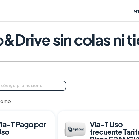
9
&Drive sin colas ni t
 código promocional
nomo
ia-T Pago por
Via-T Uso
Uso
frecuente Tarif