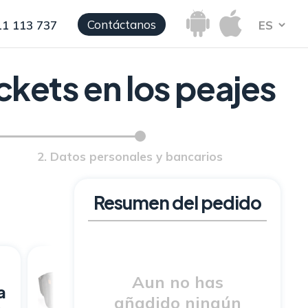
Contáctanos
11 113 737
ickets en los peajes
2. Datos personales y bancarios
Resumen del pedido
Pack Moto:
Aun no has
a
Via-T +
añadido ningún