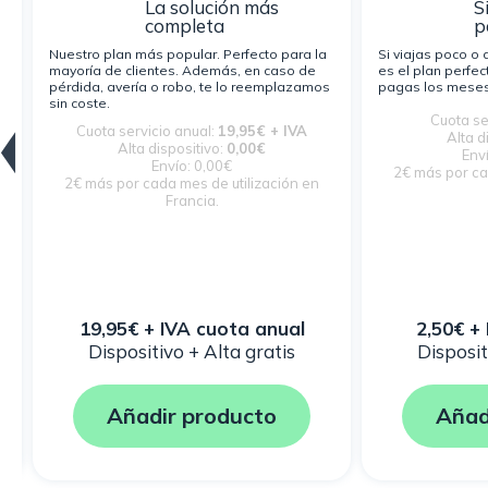
La solución más
S
completa
p
Nuestro plan más popular. Perfecto para la
Si viajas poco o 
mayoría de clientes. Además, en caso de
es el plan perfec
pérdida, avería o robo, te lo reemplazamos
pagas los meses 
sin coste.
Cuota se
Cuota servicio anual:
19,95€ + IVA
Alta d
Alta dispositivo:
0,00€
Enví
Envío: 0,00€
2€ más por ca
2€ más por cada mes de utilización en
Francia.
19,95€ + IVA cuota anual
2,50€ +
Dispositivo + Alta gratis
Disposit
Añadir producto
Añad