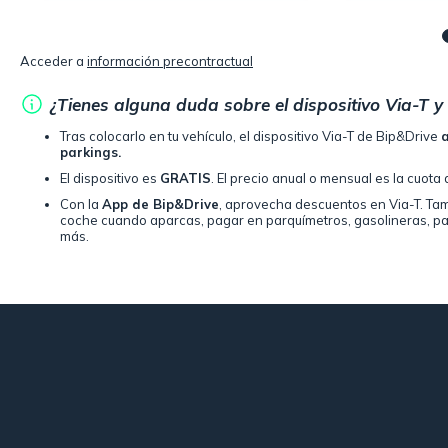
Acceder a
información precontractual
¿Tienes alguna duda sobre el dispositivo Via-T y
Tras colocarlo en tu vehículo, el dispositivo Via-T de Bip&Drive
parkings.
El dispositivo es
GRATIS
. El precio anual o mensual es la cuot
Con la
App de Bip&Drive
, aprovecha descuentos en Via-T. Tamb
coche cuando aparcas, pagar en parquímetros, gasolineras, par
más.